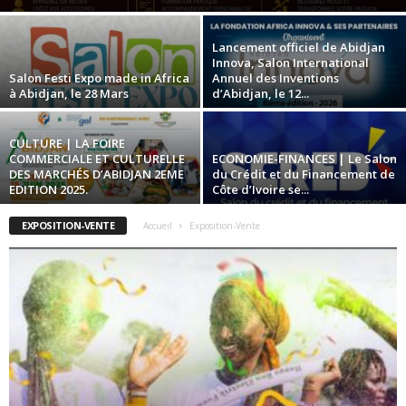
Lancement officiel de Abidjan
Innova, Salon International
Salon Festi Expo made in Africa
Annuel des Inventions
à Abidjan, le 28 Mars
d’Abidjan, le 12...
CULTURE | LA FOIRE
COMMERCIALE ET CULTURELLE
ECONOMIE-FINANCES | Le Salon
DES MARCHÉS D’ABIDJAN 2EME
du Crédit et du Financement de
EDITION 2025.
Côte d’Ivoire se...
EXPOSITION-VENTE
Accueil
Exposition-Vente