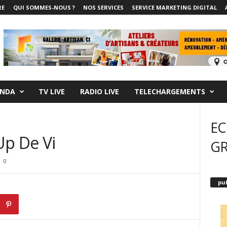
RE
QUI SOMMES-NOUS ?
NOS SERVICES
SERVICE MARKETING DIGITAL
NDA
TV LIVE
RADIO LIVE
TELECHARGEMENTS
EC
Up De Vi
G
0
pub