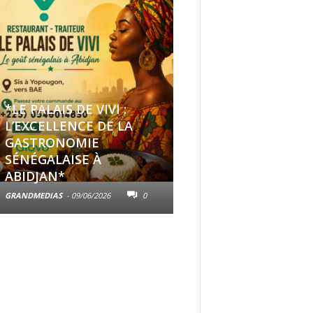
*LE PALAIS DE VIVI :
L’EXCELLENCE DE LA
GASTRONOMIE
Le nouvel AlBUM « 
SÉNÉGALAISE À
DÔNI DÔNI « » de 
ABIDJAN*
System
GRANDMEDIAS
-
09/06/2026
0
GRANDMEDIAS
-
26/01/2026