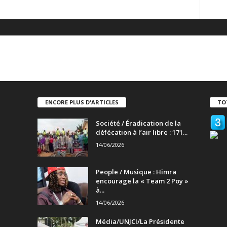
ENCORE PLUS D'ARTICLES
TO
Société / Éradication de la
défécation à l’air libre : 171...
14/06/2026
People / Musique : Himra
encourage la « Team 2 Poy »
à...
14/06/2026
Média/UNJCI/La Présidente