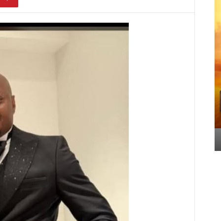
*LE PALAIS DE VIVI :
L’EXCELLENCE DE LA
GASTRONOMIE
SÉNÉGALAISE À
ABIDJAN*
GRANDMEDIAS
-
09/06/2026
0