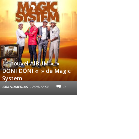
Le nouvel AlBUM « »
3Jours Claire | Nouv
DÔNI DÔNI « » de Magic
gamme de produits
System
cosmétiques
GRANDMEDIAS
-
26/01/2026
0
GRANDMEDIAS
-
22/10/2025