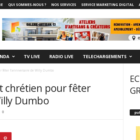
RE
QUI SOMMES-NOUS ?
NOS SERVICES
SERVICE MARKETING DIGITAL
NDA
TV LIVE
RADIO LIVE
TELECHARGEMENTS
r fêter l’anniversaire de Willy Dumbo
EC
 chrétien pour fêter
G
Willy Dumbo
0
pub