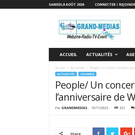
SAMEDI,8 AOÛT 2026
CONNECTER / REJOIND
G
r
a
n
d
M
e
ACCUEIL
ACTUALITÉS
AGE
d
i
Accueil
Actualités
People/ Un concert chrétien pou
a
ACTUALITÉS
SHOWBIZ
s
People/ Un concert
|
W
l’anniversaire de 
e
b
Par
GRANDMEDIAS
-
19/11/2025
321
z
i
n
e
Share
-