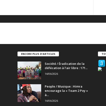
ENCORE PLUS D'ARTICLES
TO
Société / Éradication de la
défécation à l’air libre : 171...
14/06/2026
People / Musique : Himra
encourage la « Team 2 Poy »
à...
14/06/2026