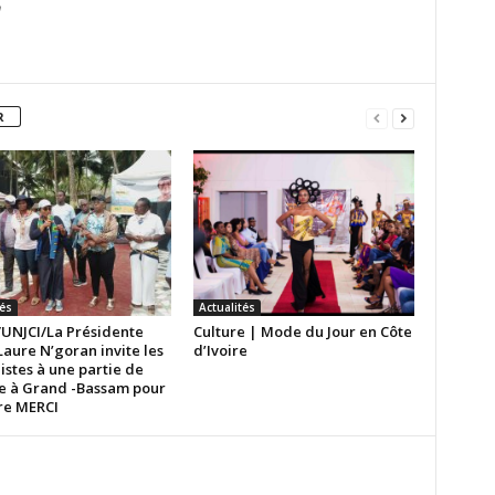
m
R
tés
Actualités
UNJCI/La Présidente
Culture | Mode du Jour en Côte
aure N’goran invite les
d’Ivoire
istes à une partie de
e à Grand -Bassam pour
ire MERCI