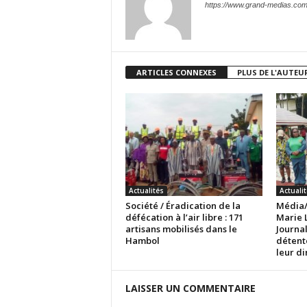
https://www.grand-medias.co
ARTICLES CONNEXES
PLUS DE L'AUTEU
Actualités
Actuali
Société / Éradication de la
Média/
défécation à l’air libre : 171
Marie L
artisans mobilisés dans le
Journal
Hambol
détent
leur d
LAISSER UN COMMENTAIRE