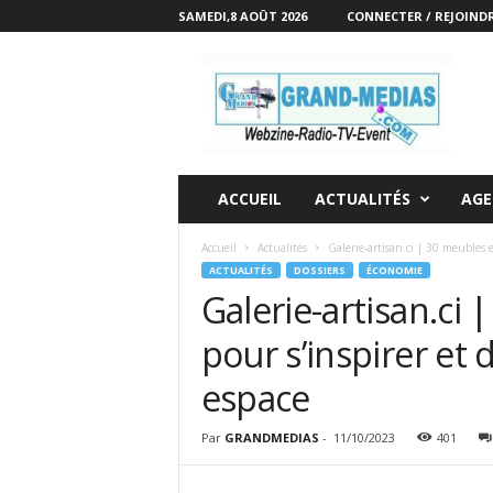
SAMEDI,8 AOÛT 2026
CONNECTER / REJOIND
G
r
a
n
d
M
e
ACCUEIL
ACTUALITÉS
AGE
d
i
Accueil
Actualités
Galerie-artisan.ci | 30 meubles e
a
ACTUALITÉS
DOSSIERS
ÉCONOMIE
s
Galerie-artisan.ci
|
W
pour s’inspirer et
e
b
espace
z
i
Par
GRANDMEDIAS
-
11/10/2023
401
n
e
-