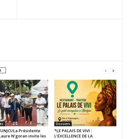
R
tés
Dossiers
UNJCI/La Présidente
*LE PALAIS DE VIVI :
aure N’goran invite les
L’EXCELLENCE DE LA