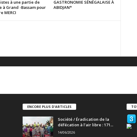
istes à une partie de
GASTRONOMIE SÉNÉGALAISE À
e à Grand -Bassam pour
ABIDJAN*
ire MERCI
ENCORE PLUS D'ARTICLES
TO
Société / Éradication de la
défécation à l’air libre : 171...
14/06/2026