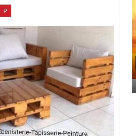
*LE PALAIS DE VIVI :
L’EXCELLENCE DE LA
GASTRONOMIE
SÉNÉGALAISE À
ABIDJAN*
GRANDMEDIAS
-
09/06/2026
0