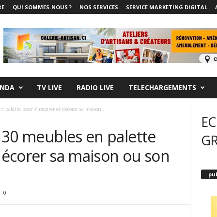
RE
QUI SOMMES-NOUS ?
NOS SERVICES
SERVICE MARKETING DIGITAL
NDA
TV LIVE
RADIO LIVE
TELECHARGEMENTS
n palette pour s’inspirer et décorer sa maison...
EC
 | 30 meubles en palette
G
 décorer sa maison ou son
pub
0