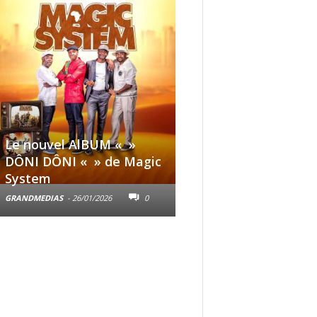
Le nouvel AlBUM « »
3Jours Claire | Nouv
DÔNI DÔNI « » de Magic
gamme de produits
System
cosmétiques
GRANDMEDIAS
-
26/01/2026
0
GRANDMEDIAS
-
22/10/2025