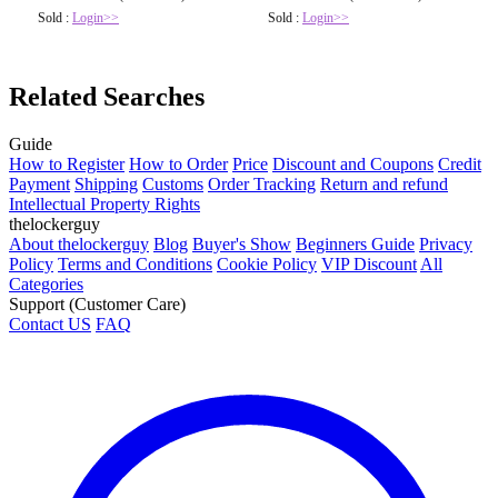
Sold :
Login>>
Sold :
Login>>
Related Searches
Guide
How to Register
How to Order
Price
Discount and Coupons
Credit
Payment
Shipping
Customs
Order Tracking
Return and refund
Intellectual Property Rights
thelockerguy
About thelockerguy
Blog
Buyer's Show
Beginners Guide
Privacy
Policy
Terms and Conditions
Cookie Policy
VIP Discount
All
Categories
Support (Customer Care)
Contact US
FAQ