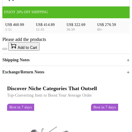
ENJOY 20% OFF SHIPPING
US$ 460.99
US$ 414.89
US$ 322.69
US$ 276.59
1-11
12-35
36-59
60+
Please add the products
15
40
Add to Cart
US$
%
Get now
Get now
Shipping Notes
Sign up to your membership to get coupons up to
Opportunity to enjoy order discount up to 15% off
Exchange/Return Notes
Discover Niche Categories That Outsell
Top-Converting Item to Boost Your Average Order
Best in 7 days
Best in 7 days