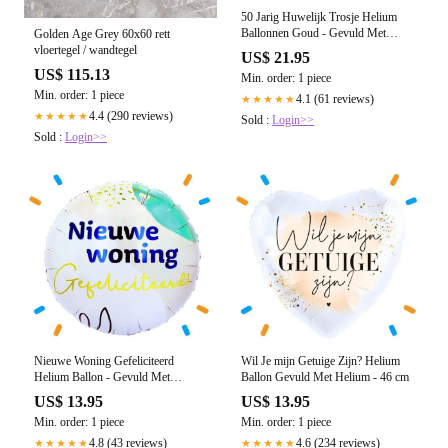
50 Jarig Huwelijk Trosje Helium
Ballonnen Goud - Gevuld Met
Golden Age Grey 60x60 rett
Helium - 46 cm
vloertegel / wandtegel
US$ 21.95
US$ 115.13
Min. order: 1 piece
Min. order: 1 piece
4.1 (61 reviews)
★★★★★
4.4 (290 reviews)
★★★★★
Sold :
Login>>
Sold :
Login>>
Nieuwe Woning Gefeliciteerd
Wil Je mijn Getuige Zijn? Helium
Helium Ballon - Gevuld Met
Ballon Gevuld Met Helium - 46 cm
Helium - 46 cm
US$ 13.95
US$ 13.95
Min. order: 1 piece
Min. order: 1 piece
4.8 (43 reviews)
4.6 (234 reviews)
★★★★★
★★★★★