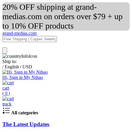
20% OFF shipping at grand-
medias.com on orders over $79 + up
to 10% OFF products
grand-medias.com
Ship to:
/
English
/
USD
Hi, Sign in My Nihao
cart
(
0
)
track
All categories
The Latest Updates