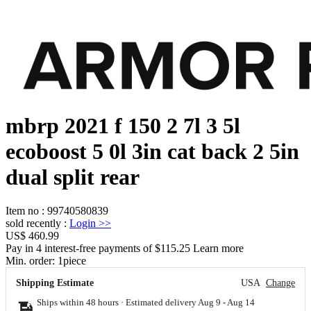
mbrp 2021 f 150 2 7l 3 5l
ecoboost 5 0l 3in cat back 2 5in
dual split rear
Item no
:
99740580839
sold recently
:
Login
>>
US$ 460.99
Pay in 4 interest-free payments of $115.25 Learn more
Min. order:
1
piece
Shipping Estimate
USA
Change
Ships within 48 hours · Estimated delivery
Aug 9
-
Aug 14