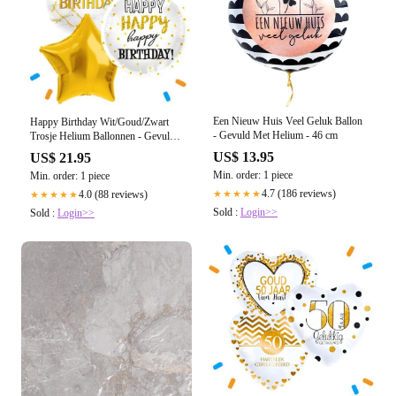
Een Nieuw Huis Veel Geluk Ballon
Happy Birthday Wit/Goud/Zwart
- Gevuld Met Helium - 46 cm
Trosje Helium Ballonnen - Gevuld
Met Helium - 46 cm
US$ 13.95
US$ 21.95
Min. order: 1 piece
Min. order: 1 piece
4.7 (186 reviews)
4.0 (88 reviews)
★★★★★
★★★★★
Sold :
Login>>
Sold :
Login>>