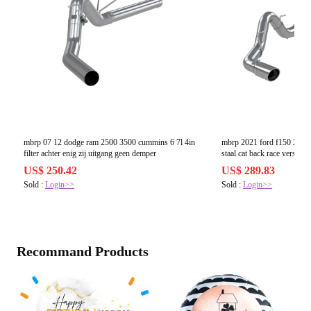
mbrp 07 12 dodge ram 2500 3500 cummins 6 7l 4in
mbrp 2021 ford f150 2 7l 3
filter achter enig zij uitgang geen demper
staal cat back race versie
US$ 250.42
US$ 289.83
Sold :
Login>>
Sold :
Login>>
Recommand Products