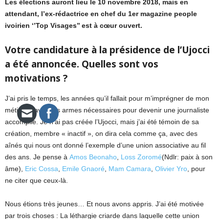
Les élections auront lieu le 10 novembre 2018, mais en
attendant, l’ex-rédactrice en chef du 1er magazine people
ivoirien ‘’Top Visages’’ est à cœur ouvert.
Votre candidature à la présidence de l’Ujocci
a été annoncée. Quelles sont vos
motivations ?
J’ai pris le temps, les années qu’il fallait pour m’imprégner de mon
métier et avoir les armes nécessaires pour devenir une journaliste
accomplie. Je n’ai pas créée l’Ujocci, mais j’ai été témoin de sa
création, membre « inactif », on dira cela comme ça, avec des
aînés qui nous ont donné l’exemple d’une union associative au fil
des ans. Je pense à
Amos Beonaho
,
Loss Zoromé
(Ndlr: paix à son
âme),
Eric Cossa
,
Emile Gnaoré
,
Mam Camara
,
Olivier Yro
, pour
ne citer que ceux-là.
Nous étions très jeunes… Et nous avons appris. J’ai été motivée
par trois choses : La léthargie criarde dans laquelle cette union