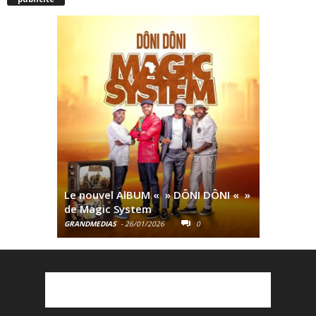
LLENCE DE
AISE À
Le nouvel AlBUM « » DÔNI DÔNI « »
3Jours Cl
de Magic System
produits
GRANDMEDIAS
-
26/01/2026
0
GRANDMEDIA