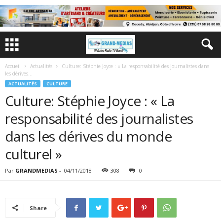
Accueil
Actualités
Culture: Stéphie Joyce : « La responsabilité des journalistes dans
les dérives...
ACTUALITÉS
CULTURE
Culture: Stéphie Joyce : « La
responsabilité des journalistes
dans les dérives du monde
culturel »
Par
GRANDMEDIAS
-
04/11/2018
308
0
Share